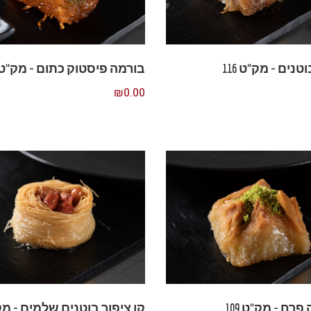
נים – מק”ט 116
בורמה פיסטוק כתום – מק”ט 108
₪
0.00
רח – מק”ט 109
קן ציפור בוטנים שלמים – מק”ט