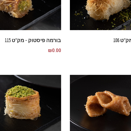
”ט 106
בורמה פיסטוק – מק”ט 115
₪
0.00