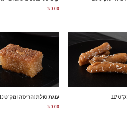
₪
0.00
ט 117
עוגת סולת (הריסה) מק”ט 110
₪
0.00