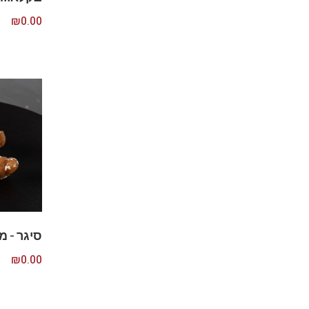
₪
0.00
סיגר – מק”
₪
0.00