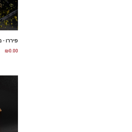
פיררו – מק
₪
0.00