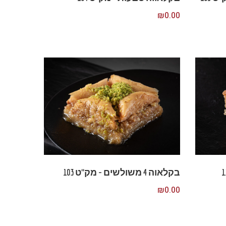
₪
0.00
בקלאוה 4 משולשים – מק”ט 103
₪
0.00