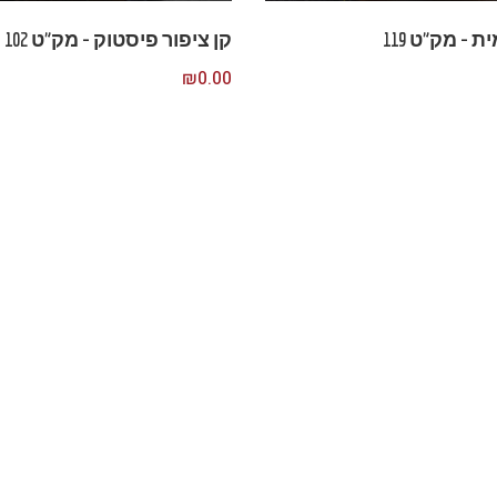
– מק”ט 119
קן ציפור פיסטוק – מק”ט 102
₪
0.00