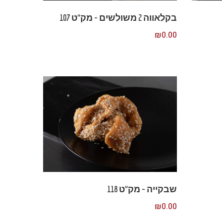
בקלאווה 2 משולשים – מק”ט 107
₪
0.00
שבקייה – מק”ט 118
₪
0.00