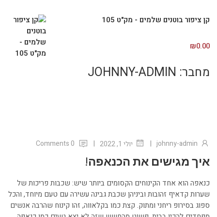
קן ציפור בוטנים שלמים - מק"ט 105
₪
0.00
מחבר:
JOHNNY-ADMIN
|
|
0 Comments
johnny-admin
יולי 1, 2022
איך מגישים את הכנאפה!
כנאפה הוא אחד הקינוחים הקסומים ביותר שיש: שכבות פריכות של
שערות קדאיף זהובות וביניהן שכבת גבינה עשירה עם טעם מיוחד, והכל
ספוג בסירופ ריחני ומתוק. קצת כמו בקלאווה, זהו קינוח שהרבה אנשים
מפחדים להכין בבית, פשוט מהחשש שזה לא יצא טעים כמו כנאפה