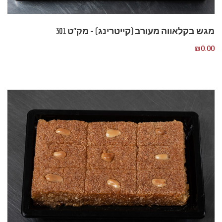
מגש בקלאווה מעורב (קייטרינג) – מק”ט 301
₪
0.00