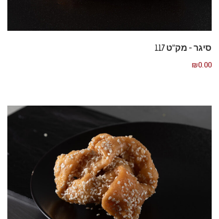
סיגר – מק”ט 117
₪
0.00