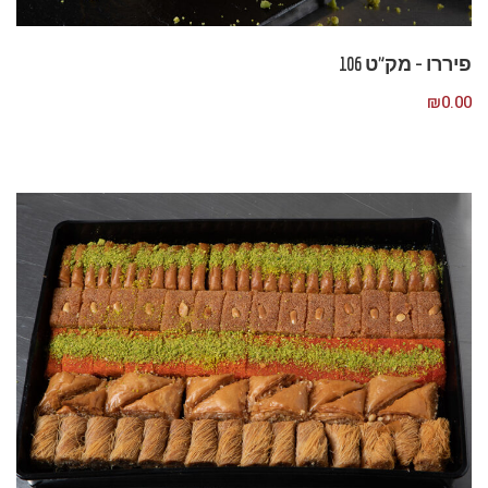
פיררו – מק”ט 106
₪
0.00