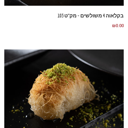
בקלאוה 4 משולשים – מק”ט 103
₪
0.00