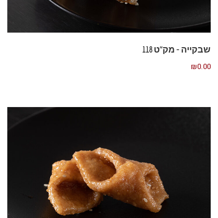
שבקייה – מק”ט 118
₪
0.00