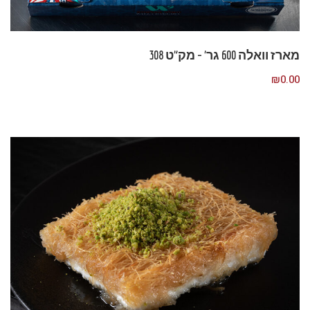
מארז וואלה 600 גר’ – מק”ט 308
₪
0.00